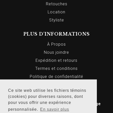
Retouches
Location
Styliste
PLUS D'INFORMATIONS
À Propos
Nous joindre
Expédition et retours
Termes et conditions
Politique de confidentialité
Ce site web utilise les fichiers témoins
(cookies) pour diverses raisons, dont
© 2026 Markus Homme et Femme, Tous
pour vous offrir une expérience
droits réservés. Conception Web par
Bridge
personnalisée.
En savoir plus
Media
.