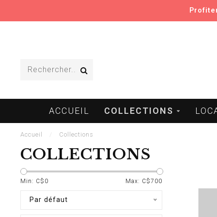
Profit
ACCUEIL
COLLECTIONS
LOC
Accueil
/
Collections
COLLECTIONS
Min: C$
0
Max: C$
700
Par défaut