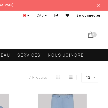
se 250$
CAD
Se connecter
0
DEAU
SERVICES
NOUS JOINDRE
12
7 Produits