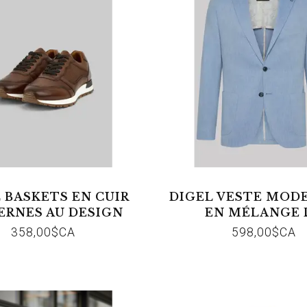
 BASKETS EN CUIR
DIGEL VESTE MOD
RNES AU DESIGN
EN MÉLANGE 
ORTIF SUPER 35
MATÉRIAUX AÉRÉS
358,00$CA
598,00$CA
26