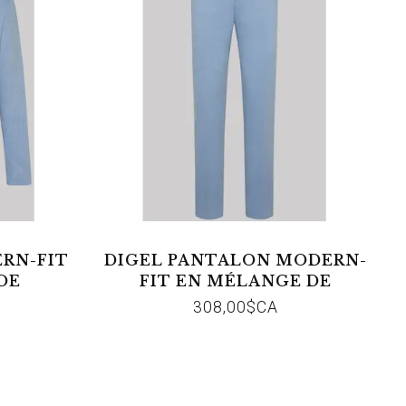
ERN-FIT
DIGEL PANTALON MODERN-
DE
FIT EN MÉLANGE DE
 EDWARD
MATIÈRES AÉRIENNES SARO
308,00$CA
26