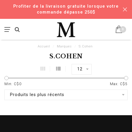
Profiter de la livraison gratuite lorsque votre
commande dépasse 250$
0
Accueil
/
Marques
/
S.Cohen
S.COHEN
12
Min: C$
0
Max: C$
5
Produits les plus récents