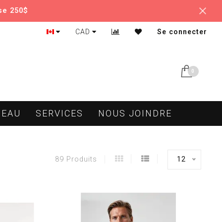
se 250$
CAD
Se connecter
0
DEAU
SERVICES
NOUS JOINDRE
12
89 Produits