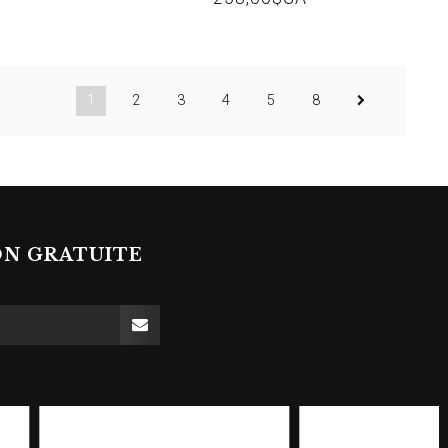
1
2
3
4
5
8
ON GRATUITE