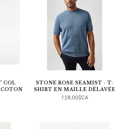
T COL
STONE ROSE SEAMIST - T-
E COTON
SHIRT EN MAILLE DÉLAVÉE
À L'EAU MED BLUE
128,00$CA