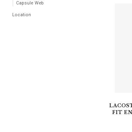
Capsule Web
Location
LACOST
FIT E
056