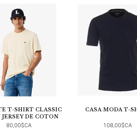
E T-SHIRT CLASSIC
CASA MODA T-S
N JERSEY DE COTON
 NATUREL CLAIR
80,00$CA
108,00$CA