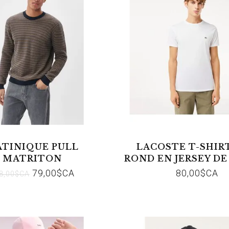
TINIQUE PULL
LACOSTE T-SHIR
MATRITON
ROND EN JERSEY D
PIMA UNI
79,00$CA
80,00$CA
8,00$CA