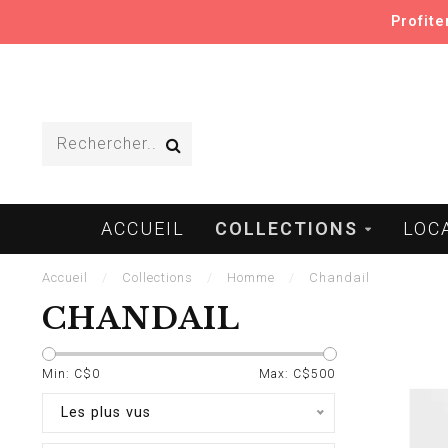
Profit
ACCUEIL
COLLECTIONS
LOC
Accueil
/
Collections
/
Homme
/
Chandail
CHANDAIL
Min: C$
0
Max: C$
500
Les plus vus