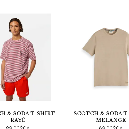
H & SODA T-SHIRT
SCOTCH & SODA T
RAYÉ
MELANGE
88,00$CA
68,00$CA