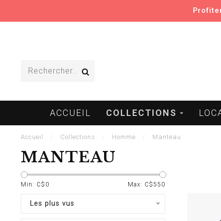
Profit
ACCUEIL
COLLECTIONS
LOC
Accueil
/
Collections
/
Homme
/
Manteau
MANTEAU
Min: C$
0
Max: C$
550
Les plus vus