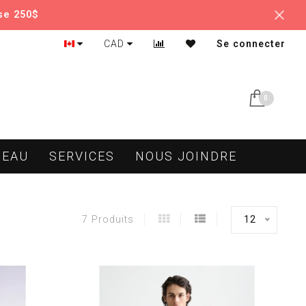
se 250$
CAD
Se connecter
0
DEAU
SERVICES
NOUS JOINDRE
12
7 Produits