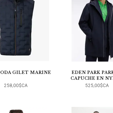
ODA GILET MARINE
EDEN PARK PAR
CAPUCHE EN N
MARINE
258,00$CA
525,00$CA