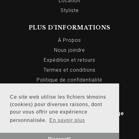
Location
Styliste
PLUS D'INFORMATIONS
À Propos
Nous joindre
Expédition et retours
Termes et conditions
Politique de confidentialité
Ce site web utilise les fichiers témoins
© 2026 Markus Homme et Femme, Tous
(cookies) pour diverses raisons, dont
pour vous offrir une expérience
droits réservés. Conception Web par
Bridge
personnalisée.
En savoir plus
Media
.
D'accord!