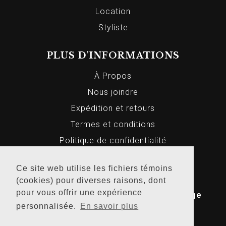
Location
Styliste
PLUS D'INFORMATIONS
À Propos
Nous joindre
Expédition et retours
Termes et conditions
Politique de confidentialité
Ce site web utilise les fichiers témoins
© 2026 Markus Homme et Femme, Tous
(cookies) pour diverses raisons, dont
pour vous offrir une expérience
droits réservés. Conception Web par
Bridge
personnalisée.
En savoir plus
Media
.