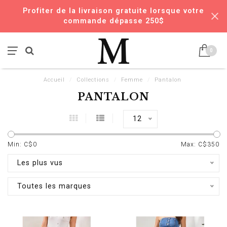
Profiter de la livraison gratuite lorsque votre
commande dépasse 250$
0
Accueil
/
Collections
/
Femme
/
Pantalon
PANTALON
12
Min: C$
0
Max: C$
350
Les plus vus
Toutes les marques