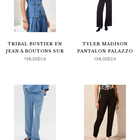
TRIBAL BUSTIER EN
TYLER MADISON
JEAN À BOUTONS SUR
PANTALON PALAZZO
LE DEVANT
NOIR
138,00$CA
138,00$CA