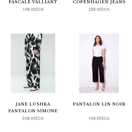
PASCALE VALLIANT
COPENHAGEN JEANS
POPPY
TEXTURÉ
108,00$CA
238,00$CA
JANE LUSHKA
PANTALON LIN NOIR
PANTALON SIMONE
308,00$CA
138,00$CA