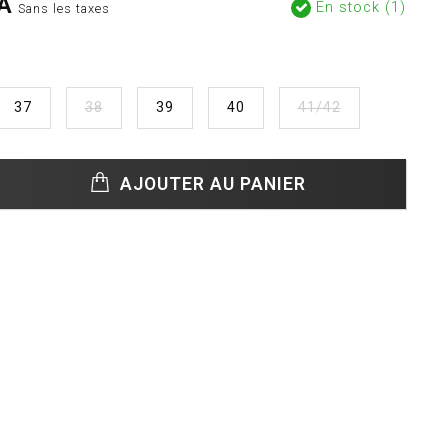
A
En stock (1)
Sans les taxes
37
38
39
40
41/42
AJOUTER AU PANIER