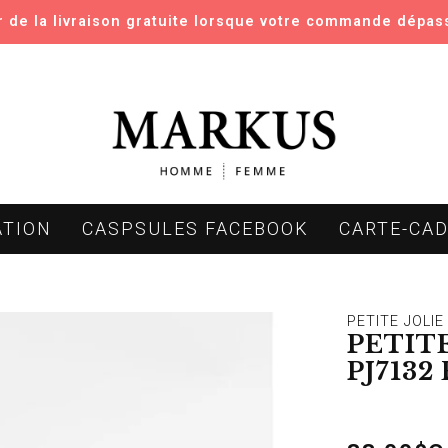
er de la livraison gratuite lorsque votre commande dépas
ATION
CASPSULES FACEBOOK
CARTE-CA
PETITE JOLIE
PETITE
PJ7132