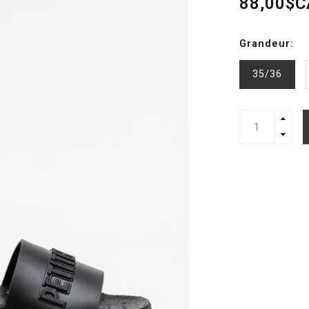
88,00$C
Grandeur:
35/36