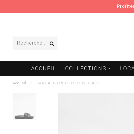
Profit
ACCUEIL
COLLECTIONS
LOC
Accueil
/
SANDALES PUFF-PJ7132 BLACK