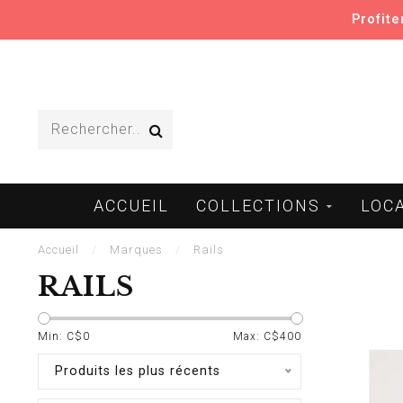
Profit
ACCUEIL
COLLECTIONS
LOC
Accueil
/
Marques
/
Rails
RAILS
Min: C$
0
Max: C$
400
Produits les plus récents