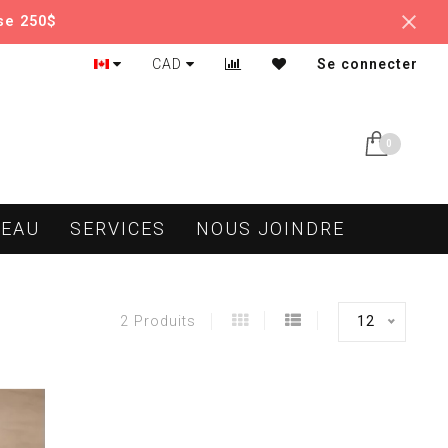
se 250$
CAD
Se connecter
0
DEAU
SERVICES
NOUS JOINDRE
12
2 Produits