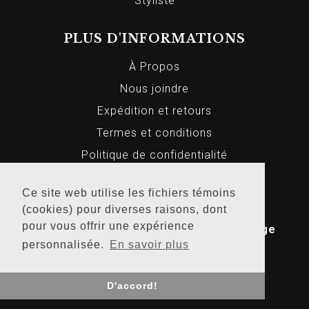
Styliste
PLUS D'INFORMATIONS
À Propos
Nous joindre
Expédition et retours
Termes et conditions
Politique de confidentialité
Ce site web utilise les fichiers témoins
(cookies) pour diverses raisons, dont
© 2026 Markus Homme et Femme, Tous
pour vous offrir une expérience
droits réservés. Conception Web par
Bridge
personnalisée.
En savoir plus
Media
.
D'accord!