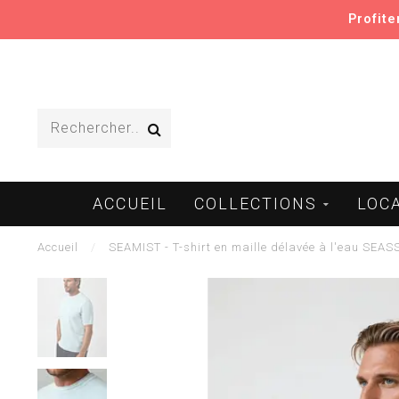
Profit
ACCUEIL
COLLECTIONS
LOC
Accueil
/
SEAMIST - T-shirt en maille délavée à l'eau SE