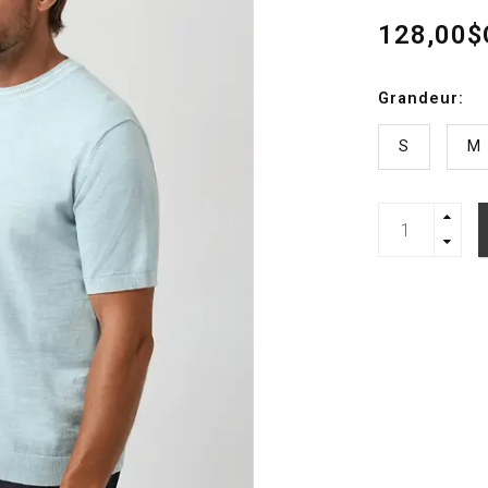
128,00$
Grandeur:
S
M