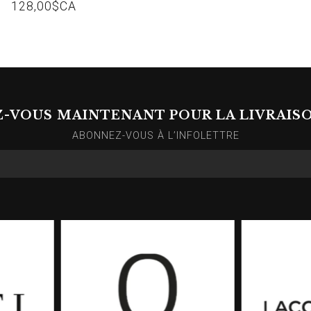
'EAU MED BEIGE
128,00$CA
Z-VOUS MAINTENANT POUR LA LIVRAIS
ABONNEZ-VOUS À L’INFOLETTRE