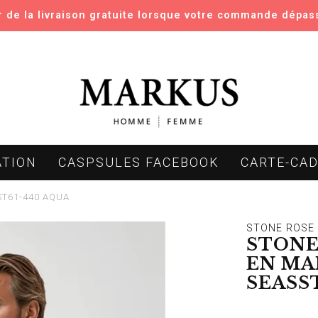
er de la livraison gratuite lorsque votre commande dépas
ATION
CASPSULES FACEBOOK
CARTE-CA
ASST61-440 AQUA
STONE ROSE
STONE
EN MA
SEASS