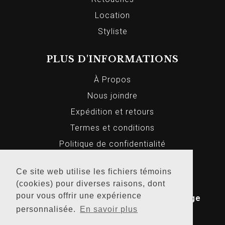
Location
Styliste
PLUS D'INFORMATIONS
À Propos
Nous joindre
Expédition et retours
Termes et conditions
Politique de confidentialité
Ce site web utilise les fichiers témoins
© 2026 Markus Homme et Femme, Tous
(cookies) pour diverses raisons, dont
pour vous offrir une expérience
droits réservés. Conception Web par
Bridge
personnalisée.
En savoir plus
Media
.