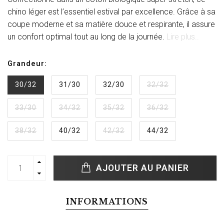
chino léger est l’essentiel estival par excellence. Grâce à sa
coupe moderne et sa matière douce et respirante, il assure
un confort optimal tout au long de la journée.
Lire plus..
Grandeur:
30/32
31/30
32/30
32/32
33/30
34/32
35/32
36/32
38/32
40/32
42/32
44/32
AJOUTER AU PANIER
INFORMATIONS