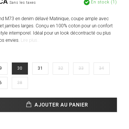
CA
En stock (1)
Sans les taxes
d M73 en denim délavé Matinique, coupe ample avec
re et jambes larges. Conçu en 100% coton pour un confort
style intemporel. Idéal pour un look décontracté ou plus
vos envies.
Lire plus..
9
30
31
32
33
34
6
38
AJOUTER AU PANIER