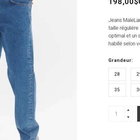
198,00$
Jeans MaleLan
taille réguliè
optimal et un 
habillé selon 
Grandeur:
28
2
35
3