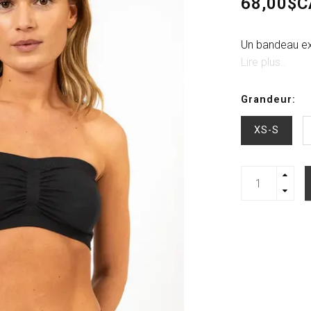
68,00$C
Un bandeau ext
Lire plus..
Grandeur:
XS-S