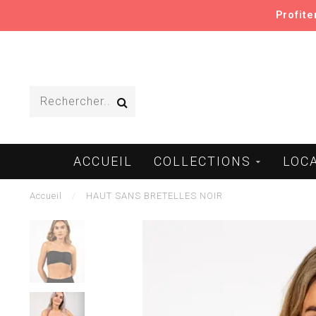
Profit
ACCUEIL
COLLECTIONS
LOC
Accueil
/
HAUT SANS BRETELLES NOIR