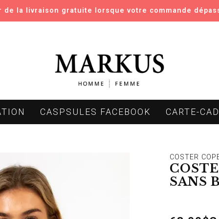
er de la livraison gratuite lorsque votre commande dépas
ATION
CASPSULES FACEBOOK
CARTE-CA
COSTER COP
COSTE
SANS 