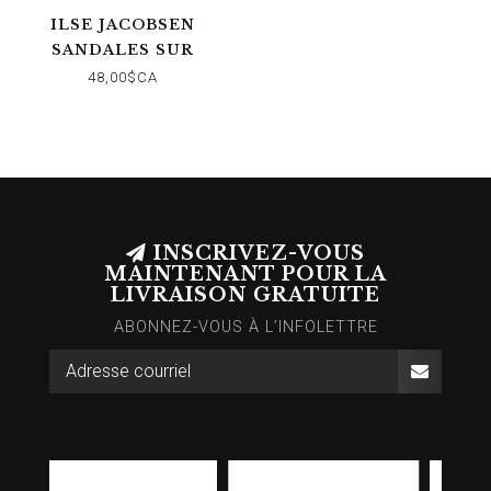
ILSE JACOBSEN
SANDALES SUR
SEMELLE
48,00$CA
PLATEFORME
PLATINE
INSCRIVEZ-VOUS
MAINTENANT POUR LA
LIVRAISON GRATUITE
ABONNEZ-VOUS À L’INFOLETTRE