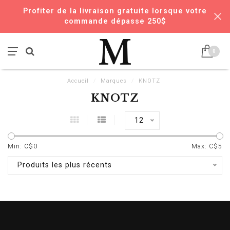
Profiter de la livraison gratuite lorsque votre
commande dépasse 250$
0
Accueil
/
Marques
/
KNOTZ
KNOTZ
12
Min: C$
0
Max: C$
5
Produits les plus récents