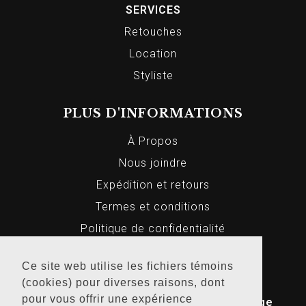
SERVICES
Retouches
Location
Styliste
PLUS D'INFORMATIONS
À Propos
Nous joindre
Expédition et retours
Termes et conditions
Politique de confidentialité
Ce site web utilise les fichiers témoins
(cookies) pour diverses raisons, dont
© 2026 Markus Homme et Femme, Tous
pour vous offrir une expérience
droits réservés. Conception Web par
Bridge