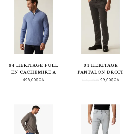
34 HERITAGE PULL
34 HERITAGE
EN CACHEMIRE À
PANTALON DROIT
FERMETURE ÉCLAIR
COURAGE EN
498,00$CA
99,00$CA
198,00$CA
1/4 BLEU SKIPPER
MOLESKINE VERT
OLIVE FONCÉ