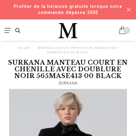
Profiter de la livraison gratuite lorsque votre
commande dépasse 250$
0
Accueil
/
Manteau court en chenille avec doublure Noir
565MASE413 00 BLACK
SURKANA MANTEAU COURT EN
CHENILLE AVEC DOUBLURE
NOIR 565MASE413 00 BLACK
SURKANA