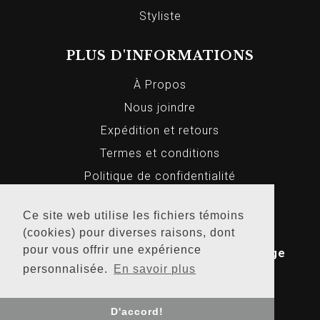
Styliste
PLUS D'INFORMATIONS
À Propos
Nous joindre
Expédition et retours
Termes et conditions
Politique de confidentialité
Ce site web utilise les fichiers témoins
(cookies) pour diverses raisons, dont
© 2026 Markus Homme et Femme, Tous
pour vous offrir une expérience
droits réservés. Conception Web par
Bridge
personnalisée.
En savoir plus
Media
.
D'accord!