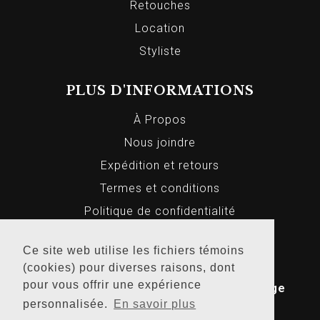
Retouches
Location
Styliste
PLUS D'INFORMATIONS
À Propos
Nous joindre
Expédition et retours
Termes et conditions
Politique de confidentialité
Ce site web utilise les fichiers témoins
(cookies) pour diverses raisons, dont
© 2026 Markus Homme et Femme, Tous
pour vous offrir une expérience
droits réservés. Conception Web par
Bridge
personnalisée.
En savoir plus
Media
.