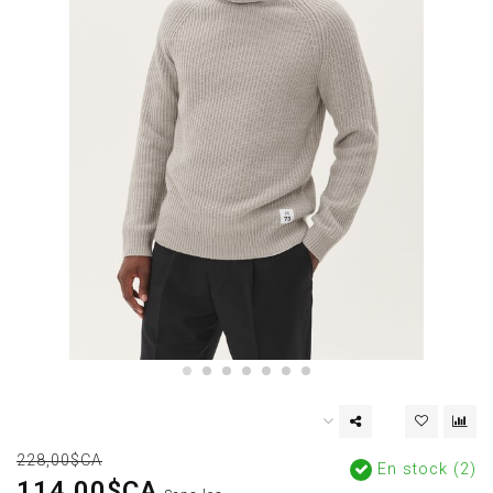
228,00$CA
En stock (2)
114,00$CA