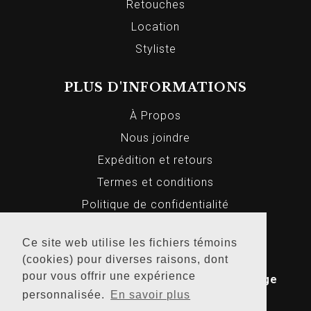
Retouches
Location
Styliste
PLUS D'INFORMATIONS
À Propos
Nous joindre
Expédition et retours
Termes et conditions
Politique de confidentialité
Ce site web utilise les fichiers témoins
(cookies) pour diverses raisons, dont
© 2026 Markus Homme et Femme, Tous
pour vous offrir une expérience
droits réservés. Conception Web par
Bridge
personnalisée.
En savoir plus
Media
.