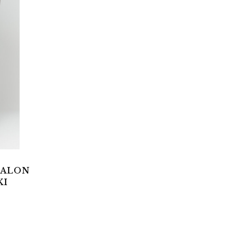
TALON
KI