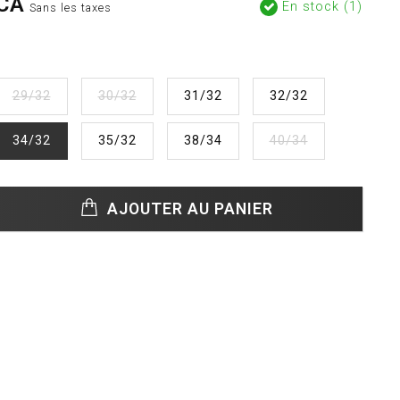
CA
En stock (1)
Sans les taxes
29/32
30/32
31/32
32/32
34/32
35/32
38/34
40/34
AJOUTER AU PANIER