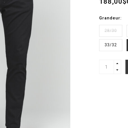
188,00$
Grandeur:
28/30
33/32