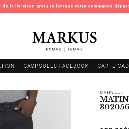
er de la livraison gratuite lorsque votre commande dépas
ATION
CASPSULES FACEBOOK
CARTE-CA
MATINIQUE
MATIN
302056