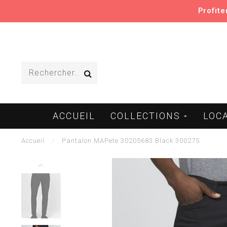
Profit
ACCUEIL
COLLECTIONS
LOC
Accueil
/
Pantalon MAPete 30205683 Black 300275