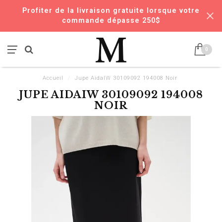
Profiter de la livraison gratuite lorsque votre
commande dépasse 250$
0
Accueil
/
Jupe AidaIW 30109092 194008 Noir
JUPE AIDAIW 30109092 194008
NOIR