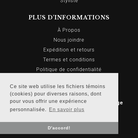
Styliste
PLUS D'INFORMATIONS
À Propos
Nous joindre
Expédition et retours
Termes et conditions
Politique de confidentialité
Ce site web utilise les fichiers témoins
(cookies) pour diverses raisons, dont
© 2026 Markus Homme et Femme, Tous
pour vous offrir une expérience
droits réservés. Conception Web par
Bridge
personnalisée.
En savoir plus
Media
.
D'accord!