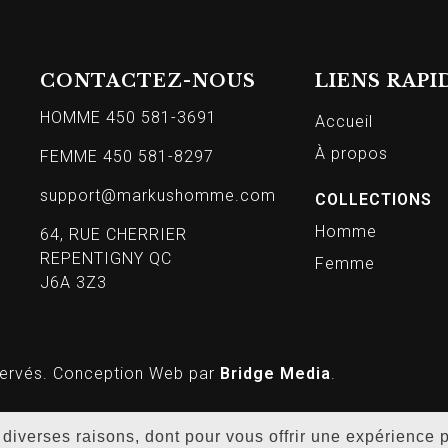
CONTACTEZ-NOUS
LIENS RAPI
HOMME 450 581-3691
Accueil
À propos
FEMME 450 581-8297
support@markushomme.com
COLLECTIONS
Homme
64, RUE CHERRIER
REPENTIGNY QC
Femme
J6A 3Z3
ervés. Conception Web par
Bridge Media
.
r diverses raisons, dont pour vous offrir une expérience