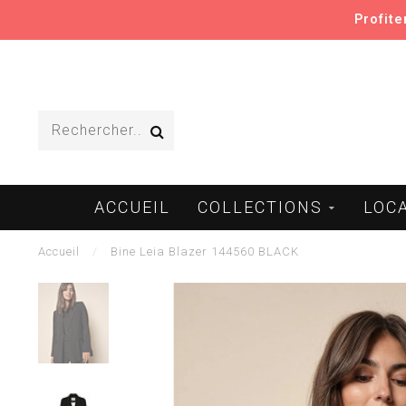
Profit
ACCUEIL
COLLECTIONS
LOC
Accueil
/
Bine Leia Blazer 144560 BLACK