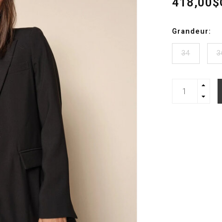
418,00$
Grandeur:
34
3