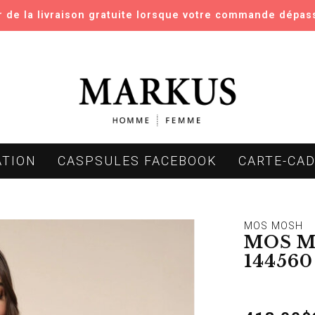
er de la livraison gratuite lorsque votre commande dépas
ATION
CASPSULES FACEBOOK
CARTE-CA
MOS MOSH
MOS M
14456