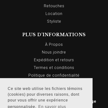
Retouches
Location
Styliste
PLUS D'INFORMATIONS
À Propos
Nous joindre
Expédition et retours
Termes et conditions
Politique de confidentialité
Ce site web utilise les fichiers témoins
(cookies) pour diverses raisons, dont
© 2026 Markus Homme et Femme, Tous
pour vous offrir une expérience
droits réservés. Conception Web par
Bridge
personnalisée.
En savoir plus