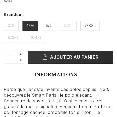
taxes
Grandeur:
3/S
4/M
5/L
6/XL
7/XXL
8/3XL
9/4XL
AJOUTER AU PANIER
INFORMATIONS
Parce que Lacoste invente des polos depuis 1933,
découvrez le Smart Paris : le polo élégant.
Concentré de savoir-faire, il s’enfile en clin d’œil
grâce à la maille signature version stretch. Patte de
boutonnage cachée, crocodile ton sur ton... le